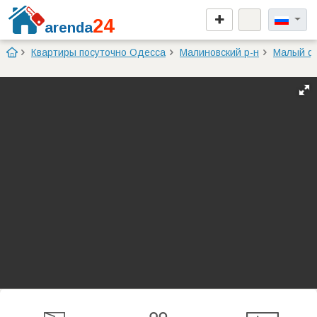
24
arenda
Квартиры посуточно Одесса
Малиновский р-н
Малый ф