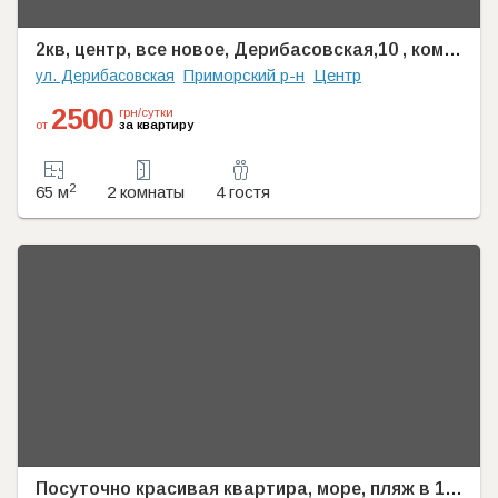
2кв, центр, все новое, Дерибасовская,10 , комн. разд,море15мин пеши
Приморский р-н
Центр
ул. Дерибасовская
2500
грн/сутки
от
за квартиру
2
65 м
2 комнаты
4 гостя
Посуточно красивая квартира, море, пляж в 10 минутах.