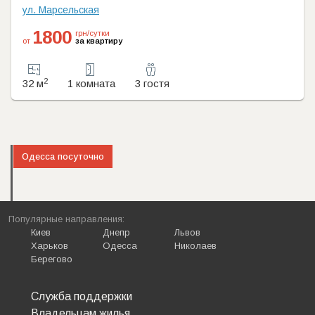
ул. Марсельская
1800
грн/сутки
от
за квартиру
2
32 м
1 комната
3 гостя
Одесса посуточно
Популярные направления:
Киев
Днепр
Львов
Харьков
Одесса
Николаев
Берегово
Служба поддержки
Владельцам жилья