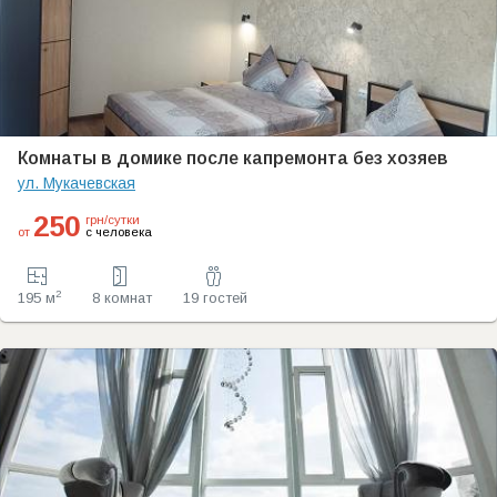
Комнаты в домике после капремонта без хозяев
ул. Мукачевская
250
грн/сутки
от
с человека
2
195 м
8 комнат
19 гостей