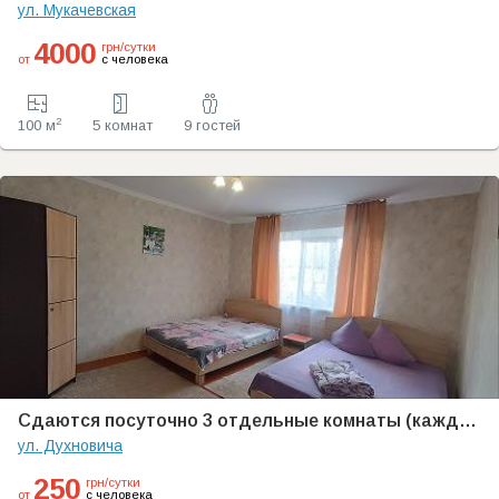
ул. Мукачевская
4000
грн/сутки
от
с человека
2
100 м
5 комнат
9 гостей
Сдаются посуточно 3 отдельные комнаты (каждая со своим санузлом) со свежим ремонтом в небольшом частном одноэтажном доме (без хозяев) возле термальных бассейнов
ул. Духновича
250
грн/сутки
от
с человека