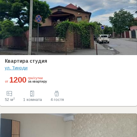
Квартира студия
ул. Тиноди
1200
грн/сутки
от
за квартиру
2
52 м
1 комната
4 гостя