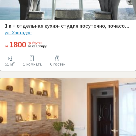
1 к + отдельная кухня- студия посуточно, почасово, комиссия 0%, Черноморск WI-FI. Предоставляем документы командировочным.
ул. Хантадзе
1800
грн/сутки
от
за квартиру
2
51 м
1 комната
6 гостей