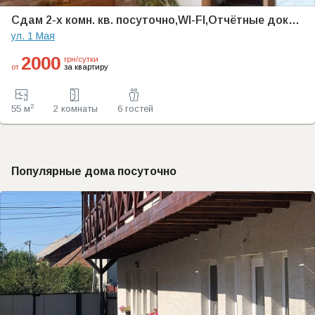
Cдам 2-х комн. кв. посуточно,WI-FI,Отчётные документы, в г. Ильичевске
ул. 1 Мая
2000
грн/сутки
от
за квартиру
2
55 м
2 комнаты
6 гостей
Популярные дома посуточно