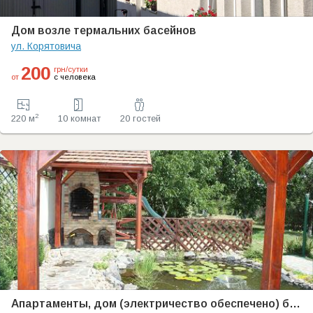
Дом возле термальних басейнов
ул. Корятовича
200
грн/сутки
от
с человека
2
220 м
10 комнат
20 гостей
Апартаменты, дом (электричество обеспечено) без хозяев, закрытый двор