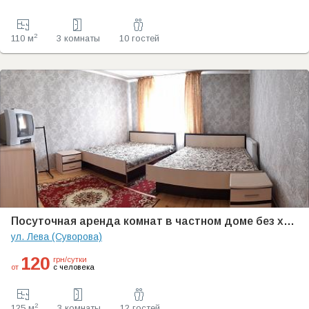
2
110 м
3 комнаты
10 гостей
Посуточная аренда комнат в частном доме без хозяев неподалеку от термальных бассейнов
ул. Лева (Суворова)
120
грн/сутки
от
с человека
2
125 м
3 комнаты
12 гостей