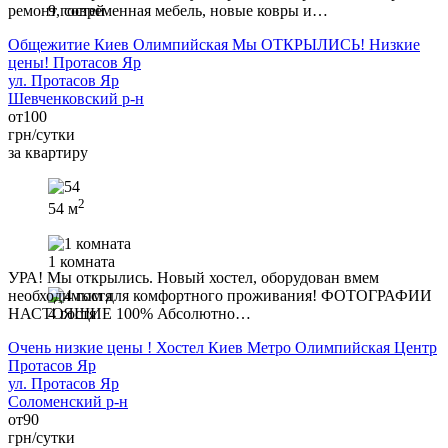
ремонт, современная мебель, новые ковры и…
9 гостей
Общежитие Киев Олимпийская Мы ОТКРЫЛИСЬ! Низкие
цены! Протасов Яр
ул. Протасов Яр
Шевченковский р-н
от
100
грн/сутки
за квартиру
2
54 м
1 комната
УРА! Мы открылись. Новый хостел, оборудован вмем
необходимым для комфортного проживания! ФОТОГРАФИИ
НАСТОЯЩИЕ 100% Абсолютно…
4 гостя
Очень низкие цены ! Хостел Киев Метро Олимпийская Центр
Протасов Яр
ул. Протасов Яр
Соломенский р-н
от
90
грн/сутки