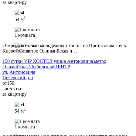
за квартиру
2
54 м
1 комната
Открылся Новый молодежный хостел на Протасовом яру в
Киеве ! От метро Олипмийская и…
4 гостя
150 сутки VIP ХОСТЕЛ улица Антоновича метро
Олимийская/Лыбидская/ЦЕНТР
ул. Антоновича
Печерский р-н
от
150
грн/сутки
за квартиру
2
54 м
1 комната