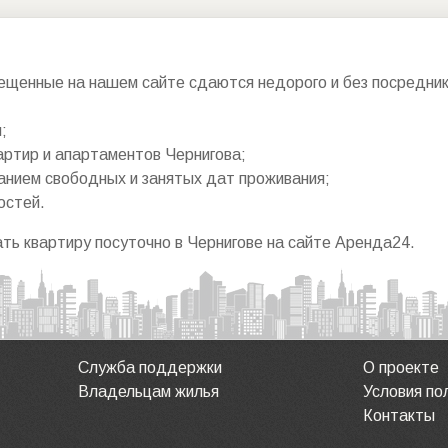
ещенные на нашем сайте сдаются недорого и без посредник
;
артир и апартаментов Чернигова;
анием свободных и занятых дат проживания;
остей.
ть квартиру посуточно в Чернигове на сайте Аренда24.
Служба поддержки
О проекте
Владельцам жилья
Условия по
Контакты