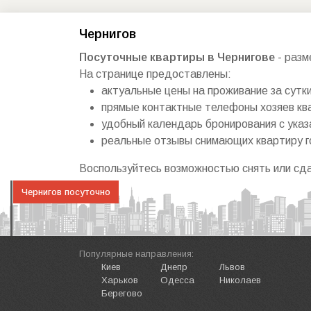
Чернигов
Посуточные квартиры в Чернигове
- разм
На странице предоставлены:
актуальные цены на проживание за сутки
прямые контактные телефоны хозяев кв
удобный календарь бронирования с указ
реальные отзывы снимающих квартиру г
Воспользуйтесь возможностью снять или cда
Чернигов посуточно
Популярные направления:
Киев
Днепр
Львов
Харьков
Одесса
Николаев
Берегово