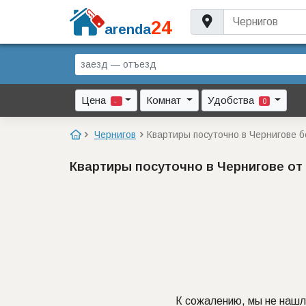
24
arenda
Цена
Комнат
Удобства
-
0
Чернигов
Квартиры посуточно в Чернигове 
Квартиры посуточно в Чернигове о
К сожалению, мы не нашл