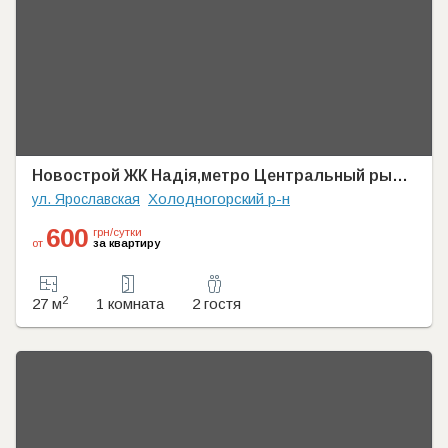
Новострой ЖК Надія,метро Центральный рынок ЖД вокзал. Реальная цена
Холодногорский р-н
ул. Ярославская
600
грн/сутки
от
за квартиру
2
27 м
1 комната
2 гостя