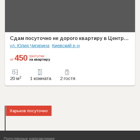
Сдам посуточно не дорого квартиру в Центре города
Киевский р-н
ул. Юлия Чигирина
450
грн/сутки
от
за квартиру
2
20 м
1 комната
2 гостя
Харьков посуточно
Популярные направления: