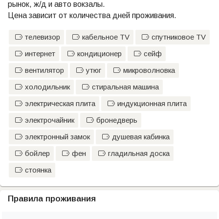
рынок, ж/д и авто вокзалы.
Цена зависит от количества дней проживания.
телевизор
кабельное TV
спутниковое TV
интернет
кондиционер
сейф
вентилятор
утюг
микроволновка
холодильник
стиральная машина
электрическая плита
индукционная плита
электрочайник
бронедверь
электронный замок
душевая кабинка
бойлер
фен
гладильная доска
стоянка
Правила проживания