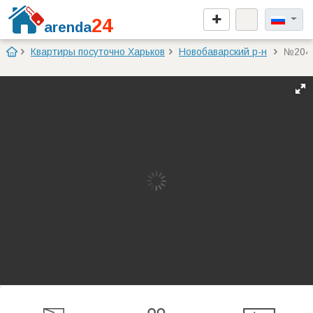
24
arenda
Квартиры посуточно Харьков
Новобаварский р-н
№204