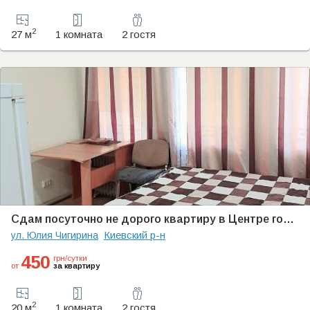
2
27 м
1 комната
2 гостя
Сдам посуточно не дорого квартиру в Центре города
Киевский р-н
ул. Юлия Чигирина
450
грн/сутки
от
за квартиру
2
20 м
1 комната
2 гостя