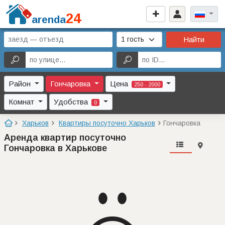
24
arenda
Найти
Район
Гончаровка
Цена
250 - 2000
Комнат
Удобства
0
Харьков
Квартиры посуточно Харьков
Гончаровка
Аренда квартир посуточно
Гончаровка в Харькове