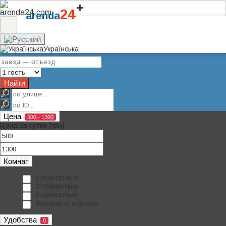
24
arenda
Українська
Найти
Цена
500 - 1300
Цена за сутки (грн)
Комнат
1-комнатные
2-комнатные
3-комнатные
4 комнаты и более
Удобства
0