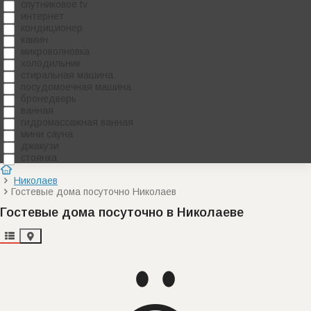
спутниковое tv
интернет
кондиционер
камин
микроволновка
холодильник
стиральная машина
посудомоечная машина
бронедверь
ванная
гидромассажная ванная
мини сауна
джакузи
стоянка
Николаев
Гостевые дома посуточно Николаев
Гостевые дома посуточно в Николаеве