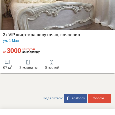
3к VIP квартира посуточно, почасово
ул. 1 Мая
3000
грн/сутки
от
за квартиру
2
67 м
3 комнаты
6 гостей
Поделитесь:
Facebook
Google+