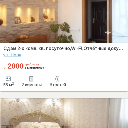
Cдам 2-х комн. кв. посуточно,WI-FI,Отчётные документы, в г. Ильичевске
ул. 1 Мая
2000
грн/сутки
от
за квартиру
2
55 м
2 комнаты
6 гостей